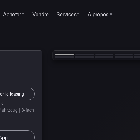
Acheter
Vendre
Services
À propos
ON
Toutes les voitures
À propos
SERVICE & ATELIER
‹
Leasing
Pourquoi MAS
Auto Factory
Mandat de recherche
Contact
Service
Changement de pneus
er le leasing
K |
 Fahrzeug | 8-fach
App