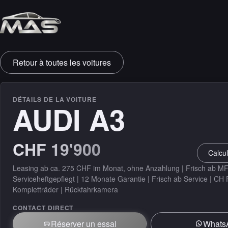
VENTE & PROTECTI
Retour à toutes les voitures
Leasing
Garantie
DÉTAILS DE LA VOITURE
AUDI A3
Assurance
CHF 19'900
PRÉPARATION
Calcul
Préparation
Leasing ab ca. 275 CHF im Monat, ohne Anzahlung | Frisch ab MF
Serviceheftgepflegt | 12 Monate Garantie | Frisch ab Service | CH
Kompletträder | Rückfahrkamera
CONTACT DIRECT
Réserver un essai
Whats