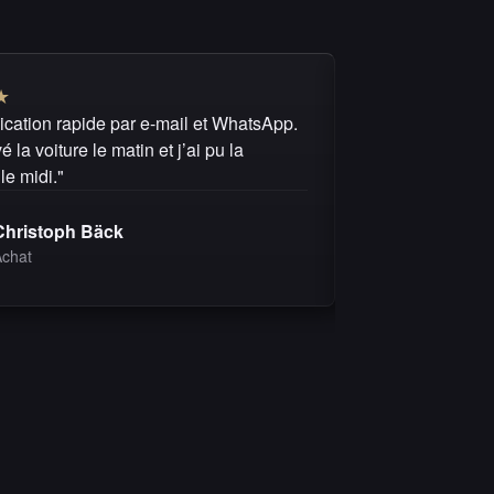
★
★
★
★
★
★
ation rapide par e-mail et WhatsApp.
"Je recommande 
é la voiture le matin et j’ai pu la
questions ont re
le midi."
s’est déroulé de 
Christoph Bäck
Michel 
Achat
Achat