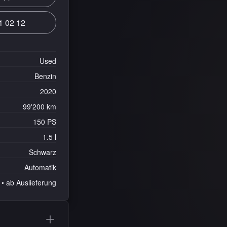
1 02 12
Used
Benzin
2020
99'200 km
150 PS
1.5 l
Schwarz
Automatik
• ab Auslieferung