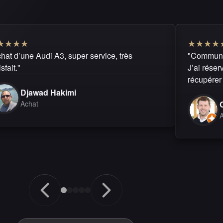
★
★
★
★
★
★
★
★
hat d’une Audi A3, super service, très
"Communic
isfait."
J’ai réserv
récupérer 
Djawad Hakimi
Achat