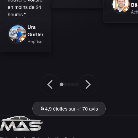
Bä
en moins de 24
Ach
heures."
Urs
Gürtler
Reprise
4,9 étoiles sur +170 avis