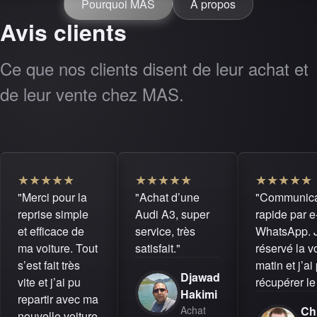
Pourquoi MAS
À propos
Avis clients
Ce que nos clients disent de leur achat et
de leur vente chez MAS.
★
★
★
★
★
★
★
★
★
★
★
★
★
★
★
"Merci pour la
"Achat d’une
"Communica
reprise simple
Audi A3, super
rapide par e
et efficace de
service, très
WhatsApp. J
ma voiture. Tout
satisfait."
réservé la vo
s’est fait très
matin et j’ai
Djawad
vite et j’ai pu
récupérer le
Hakimi
repartir avec ma
Achat
Ch
nouvelle voiture