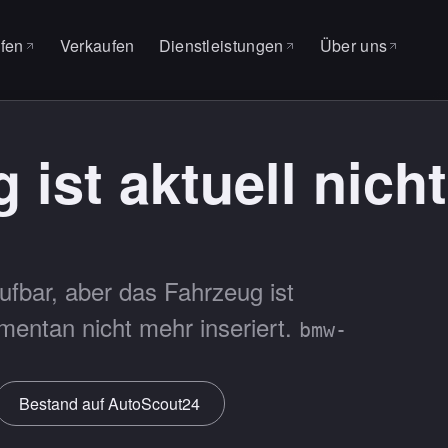
fen
Verkaufen
Dienstleistungen
Über uns
CHERUNG
lle Fahrzeuge
Über uns
SERVICE & WERKSTATT
 ist aktuell nich
easing
Warum MAS
Auto Factory
uchauftrag
Kontakt
Service
Reifenwechsel
ufbar, aber das Fahrzeug ist
mentan nicht mehr inseriert.
bmw-
Bestand auf AutoScout24