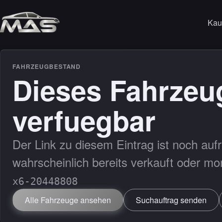
Kau
VERKAUF & ABSI
A
FAHRZEUGBESTAND
Leasing
Dieses Fahrzeug
L
Garantie
S
verfuegbar
Versicherung
Der Link zu diesem Eintrag ist noch aufr
DETAILING
wahrscheinlich bereits verkauft oder mo
Detailing
x6-20448808
Alle Fahrzeuge ansehen
Suchauftrag senden