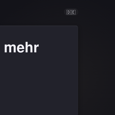
🇩🇪
t mehr