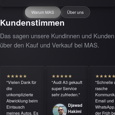
Warum MAS
Über uns
Kundenstimmen
Das sagen unsere Kundinnen und Kunden
über den Kauf und Verkauf bei MAS.
★
★
★
★
★
★
★
★
★
★
★
★
★
★
"Vielen Dank für
"Audi A3 gekauft
"Schnelle 
die
super Service
rasche
unkomplizierte
sehr zufrieden."
Kommunika
Abwicklung beim
Email und
Djawad
Eintausch
WhatsApp.
Hakimi
meines Autos. Es
der Früh be