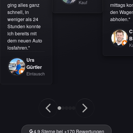
Kauf
ging alles ganz
mittags ko
schnell, in
den Wagen
weniger als 24
abholen."
Stunden konnte
C
ich bereits mit
B
dem neuen Auto
K
losfahren."
Urs
Gürtler
Eintausch
4.9 Sterne bei +170 Bewertungen