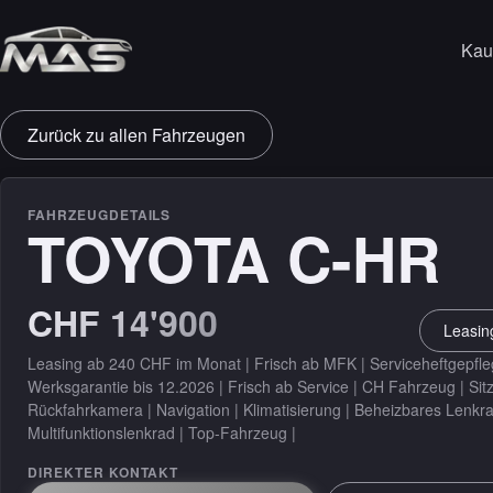
Kau
VERKAUF & ABSI
A
Zurück zu allen Fahrzeugen
Leasing
L
Garantie
FAHRZEUGDETAILS
TOYOTA C-HR
S
Versicherung
CHF 14'900
DETAILING
Leasin
Detailing
Leasing ab 240 CHF im Monat | Frisch ab MFK | Serviceheftgepfleg
Werksgarantie bis 12.2026 | Frisch ab Service | CH Fahrzeug | Sit
Rückfahrkamera | Navigation | Klimatisierung | Beheizbares Lenkra
Multifunktionslenkrad | Top-Fahrzeug |
DIREKTER KONTAKT