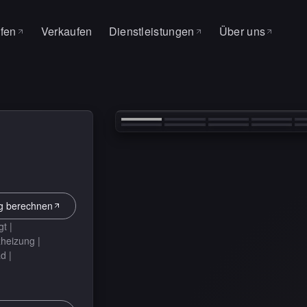
fen
Verkaufen
Dienstleistungen
Über uns
CHERUNG
lle Fahrzeuge
Über uns
SERVICE & WERKSTATT
‹
easing
Warum MAS
Auto Factory
uchauftrag
Kontakt
Service
Reifenwechsel
g berechnen
t |
zheizung |
d |