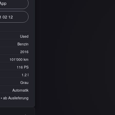
App
1 02 12
Used
Benzin
2016
101'000 km
116 PS
1.2 l
Grau
Automatik
• ab Auslieferung