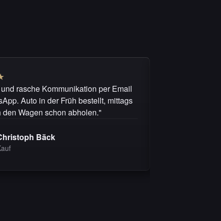
★
★
★
★
★
★
 und rasche Kommunikation per Email
"MAS Auto kann 
pp. Auto in der Früh bestellt, mittags
unsere Anfragen
h den Wagen schon abholen."
der Kauf lief fai
Christoph Bäck
Michel 
Kauf
Kauf