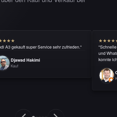
★
★
★
★
★
★
★
★
di A3 gekauft super Service sehr zufrieden."
"Schnelle
und WhatsA
konnte ic
Djawad Hakimi
Kauf