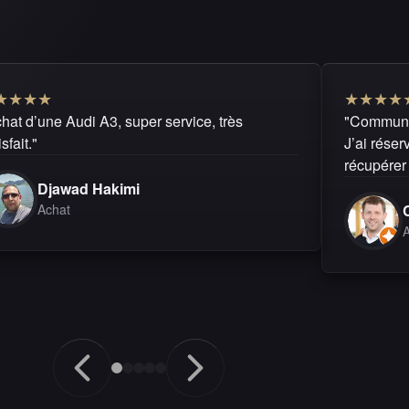
★
★
★
★
★
★
★
★
hat d’une Audi A3, super service, très
"Communic
isfait."
J’ai réserv
récupérer 
Djawad Hakimi
Achat