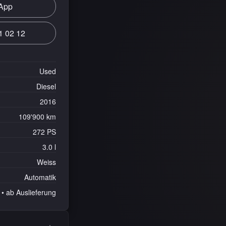
App
1 02 12
Used
Diesel
2016
109'900 km
272 PS
3.0 l
Weiss
Automatik
• ab Auslieferung