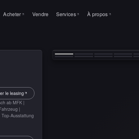
Acheter
Vendre
Services
À propos
ON
Toutes les voitures
À propos
SERVICE & ATELIER
‹
Leasing
Pourquoi MAS
Auto Factory
Mandat de recherche
Contact
Service
Changement de pneus
er le leasing
sch ab MFK |
 Fahrzeug |
| Top-Ausstattung