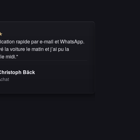
★
★
★
★
★
★
ation rapide par e-mail et WhatsApp.
"Je recommande 
é la voiture le matin et j’ai pu la
questions ont re
le midi."
s’est déroulé de 
Christoph Bäck
Michel 
Achat
Achat